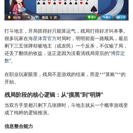
打斗地主，开局抓得好只能算运气，残局打得好才叫本事。
很多玩家在
海星体育官方
对局时，明明前面一路顺风，最后
剩下三五张牌却被地主（或农民）一个反杀，不仅输了局，
还丢了翻倍的收益，这正是因为没看清残局背后的“
博弈定
数
”。
在职业玩家眼里，残局不是游戏的结束，而是**“算账”**的
开始。
残局阶段的核心逻辑：从“摸黑”到“明牌”
当双方手里都只剩下几张牌时，斗地主就从一个概率游戏变
成了纯粹的逻辑推演。
信息整合能力