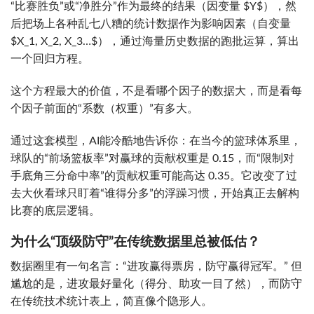
“比赛胜负”或“净胜分”作为最终的结果（因变量
$Y$
），然
后把场上各种乱七八糟的统计数据作为影响因素（自变量
$X_1, X_2, X_3…$
），通过海量历史数据的跑批运算，算出
一个回归方程。
这个方程最大的价值，不是看哪个因子的数据大，而是看每
个因子前面的“系数（权重）”有多大。
通过这套模型，AI能冷酷地告诉你：在当今的篮球体系里，
球队的“前场篮板率”对赢球的贡献权重是 0.15，而“限制对
手底角三分命中率”的贡献权重可能高达 0.35。它改变了过
去大伙看球只盯着“谁得分多”的浮躁习惯，开始真正去解构
比赛的底层逻辑。
为什么“顶级防守”在传统数据里总被低估？
数据圈里有一句名言：“进攻赢得票房，防守赢得冠军。” 但
尴尬的是，进攻最好量化（得分、助攻一目了然），而防守
在传统技术统计表上，简直像个隐形人。