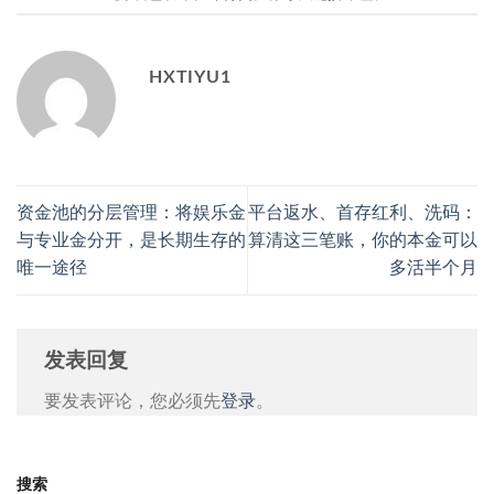
HXTIYU1
资金池的分层管理：将娱乐金
平台返水、首存红利、洗码：
与专业金分开，是长期生存的
算清这三笔账，你的本金可以
唯一途径
多活半个月
发表回复
要发表评论，您必须先
登录
。
搜索