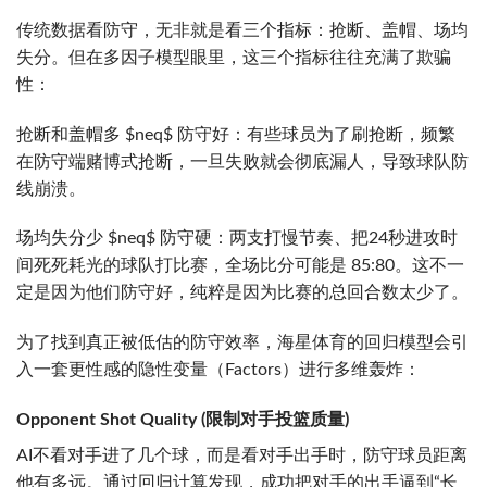
传统数据看防守，无非就是看三个指标：抢断、盖帽、场均
失分。但在多因子模型眼里，这三个指标往往充满了欺骗
性：
抢断和盖帽多
$neq$
防守好：有些球员为了刷抢断，频繁
在防守端赌博式抢断，一旦失败就会彻底漏人，导致球队防
线崩溃。
场均失分少
$neq$
防守硬：两支打慢节奏、把24秒进攻时
间死死耗光的球队打比赛，全场比分可能是 85:80。这不一
定是因为他们防守好，纯粹是因为比赛的总回合数太少了。
为了找到真正被低估的防守效率，海星体育的回归模型会引
入一套更性感的隐性变量（Factors）进行多维轰炸：
Opponent Shot Quality (限制对手投篮质量)
AI不看对手进了几个球，而是看对手出手时，防守球员距离
他有多远。通过回归计算发现，成功把对手的出手逼到“长