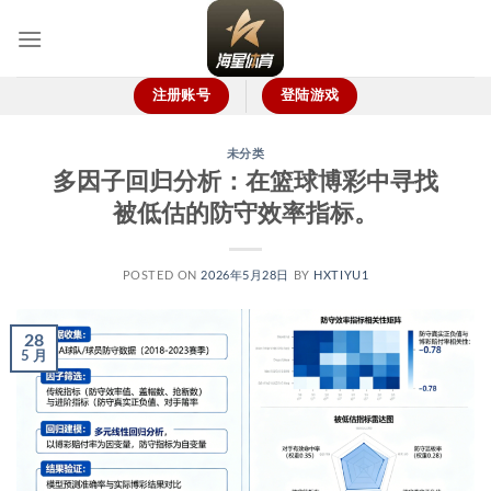
跳
到
内
容
注册账号
登陆游戏
未分类
多因子回归分析：在篮球博彩中寻找
被低估的防守效率指标。
POSTED ON
2026年5月28日
BY
HXTIYU1
28
5 月