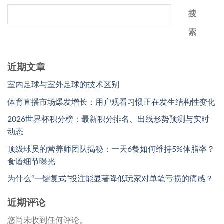
搜
索
近期文章
室内足球与室外足球的技术区别
体育直播市场爆发增长：用户观看习惯正在发生结构性变化
2026世界杯积分榜：最新积分排名、出线形势预测与实时
动态
顶级球员的营养师团队揭秘：一天6餐如何维持5%体脂率？
食谱细节曝光
为什么“一键复式”投注能显著降低玩家对单笔亏损的痛感？
近期评论
您尚未收到任何评论。