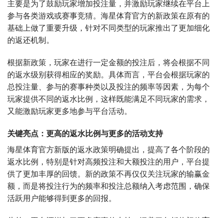
主要是为了鼓励玩家增加投注量，并激励玩家继续在平台上
参与各类游戏或赛事竞猜。海星体育官方的新政策在原有的
基础上做了重要升级，针对不同类型的玩家推出了更加细化
的返还机制。
根据新政策，玩家在进行一定金额的投注后，将会根据不同
的返水级别获得相应的奖励。具体而言，平台会根据玩家的
总投注量、参与的赛事种类以及投注的频率等因素，为每个
玩家提供不同的返水比例，这样既能满足不同玩家的需求，
又能激励玩家更多地参与平台活动。
关键亮点：更高的返水比例与更多的活动支持
海星体育官方新版的返水政策明确提出，提高了各个阶段的
返水比例，特别是针对高频投注和大额投注的用户，平台提
供了更加丰厚的回馈。新的政策不再仅仅关注玩家的输赢金
额，而是将投注行为的频率和投注总额纳入考虑范围，确保
活跃用户能够得到更多的回报。