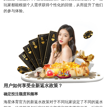
玩家都能根据个人需求获得个性化的回馈，从而提升了他们
的参与体验。
用户如何享受全新返水政策？
确定投注额度和频率
海星体育官方的新返水政策对于不同玩家设定了不同的返水