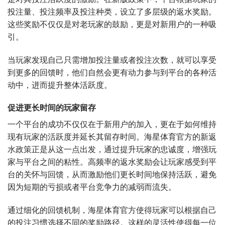
投注量、投注频率及投注种类，设立了多层级的返水奖励。
这些奖励不仅仅是对老玩家的鼓励，更是对新用户的一种吸
引。
当玩家发现自己只需增加投注量或者投注次数，就可以享受
到更多的回馈时，他们自然会更有动力参与到平台的各种活
动中，进而提升整体活跃度。
促进更长时间的玩家留存
一个平台的成功不仅仅在于新用户的加入，更在于如何维持
现有玩家的活跃度并延长其留存时间。海星体育官方的新返
水政策正是从这一点出发，通过提升玩家的忠诚度，增强玩
家与平台之间的粘性。高频率的返水奖励会让玩家感受到平
台的关怀与回馈，从而激励他们更长时间地保持活跃，避免
因为短期的亏损或者平台竞争力的减弱而流失。
通过细化的回馈机制，海星体育官方使得玩家可以根据自己
的投注习惯选择不同的奖励路径。这样的灵活性使得每一位