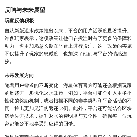
反响与未来展望
玩家反馈积极
自从新版返水政策推出以来，平台的用户活跃度显著提升。
许多玩家表示，这项政策让他们在投注时有了更多的保障和
动力，也更加愿意长期在平台上进行投注。这一政策的实施
不仅提升了玩家的忠诚度，也加深了他们与平台的情感连
接。
未来发展方向
随着用户需求的不断变化，海星体育官方可能还会根据玩家
的反馈进一步优化返水政策。例如，平台可能会引入更多个
性化的奖励机制，或者根据不同的赛事类型和平台活动的不
同，推出更加灵活的返还比例。此外，平台还可能结合区块
链等先进技术，提升返水的透明度与安全性，确保每一位玩
家都能公平地享受到应得的回馈。