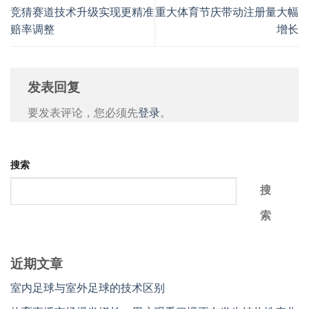
竞猜赛道技术升级实现更精准
重大体育节庆带动注册量大幅
赔率调整
增长
发表回复
要发表评论，您必须先
登录
。
搜索
搜
索
近期文章
室内足球与室外足球的技术区别