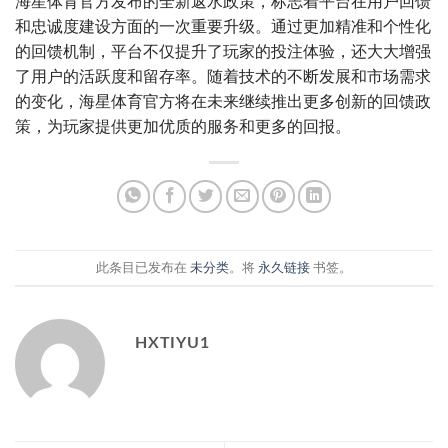
海星体育官方发布的全新返水政策，标志着平台在用户回馈
和忠诚度建设方面的一次重要升级。通过更加精准和个性化
的回馈机制，平台不仅提升了玩家的投注体验，还大大增强
了用户的活跃度和留存率。随着技术的不断发展和市场需求
的变化，海星体育官方将在未来继续推出更多创新的回馈政
策，为玩家提供更加优质的服务和更多的回报。
此条目已发布在
未分类
。将
永久链接
书签。
HXTIYU1