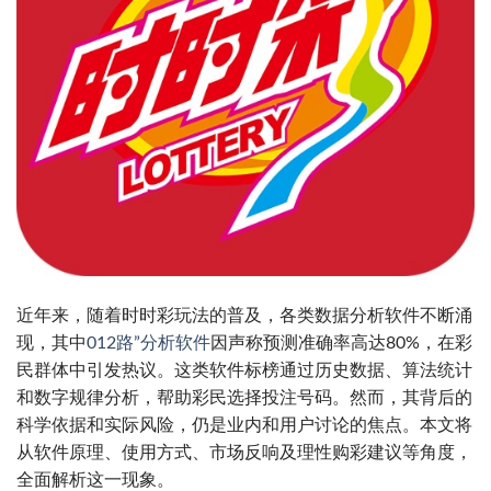
近年来，随着时时彩玩法的普及，各类数据分析软件不断涌
现，其中
012路”分析软件
因声称预测准确率高达80%，在彩
民群体中引发热议。这类软件标榜通过历史数据、算法统计
和数字规律分析，帮助彩民选择投注号码。然而，其背后的
科学依据和实际风险，仍是业内和用户讨论的焦点。本文将
从软件原理、使用方式、市场反响及理性购彩建议等角度，
全面解析这一现象。