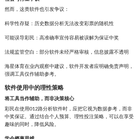
然而，这类软件也引发争议：
科学性存疑：历史数据分析无法改变彩票的随机性
可能误导彩民：高准确率宣传容易被误解为保证中奖
法规监管空白：部分软件未经严格审核，信息披露不透明
海星体育在业内观察中建议，软件开发者应明确免责声明，
强调工具仅作辅助参考。
软件使用中的理性策略
将工具当作辅助，而非决策核心
彩民在使用012路分析软件时，应把它视为数据参考，而非
中奖保证。通过结合个人预算、理性投注策略，可以在享受
趣味的同时，降低风险。
学会概率思维