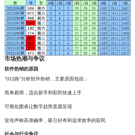
市场热潮与争议
软件热销的原因
“012路”分析软件热销，主要原因包括：
简单易用，适合新手和彩民快速上手
可视化图表让数字趋势直观呈现
宣传声称高准确率，吸引好奇和追求效率的彩民
社会与行业争议