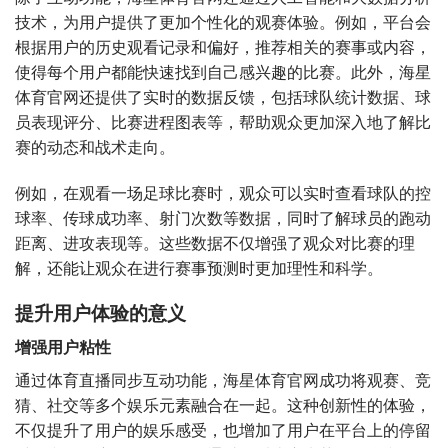
技术，为用户提供了更加个性化的观赛体验。例如，平台会
根据用户的历史观看记录和偏好，推荐相关的赛事或内容，
使得每个用户都能快速找到自己感兴趣的比赛。此外，海星
体育官网还提供了实时的数据反馈，包括球队统计数据、球
员表现评分、比赛进程图表等，帮助观众更加深入地了解比
赛的动态和战术走向。
例如，在观看一场足球比赛时，观众可以实时查看球队的控
球率、传球成功率、射门次数等数据，同时了解球员的跑动
距离、进攻表现等。这些数据不仅增强了观众对比赛的理
解，还能让观众在进行赛事预测时更加理性和科学。
提升用户体验的意义
增强用户粘性
通过体育直播同步互动功能，海星体育官网成功将观赛、竞
猜、社交等多个娱乐元素融合在一起。这种创新性的体验，
不仅提升了用户的娱乐感受，也增加了用户在平台上的停留