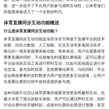
能，进一步提升了平台用户的参与感和互动性，让体育迷们
的观看体验进入了一个全新的时代。
体育直播同步互动功能概述
什么是体育直播同步互动功能？
体育直播同步互动功能是
海星体育官网
基于直播平台的技术
创新，结合大数据、人工智能、社交互动等多项前沿技术，
推出的一项全新观赛体验功能。简单来说，用户在观看体育
赛事直播的同时，不仅能够实时观看比赛画面，还可以通过
平台提供的互动工具进行即时互动，比如与其他观众进行评
论交流、参与实时投票、竞猜赛事结果等。与此同时，平台
还会根据赛事的实时数据为用户提供更多互动选项，让用户
在观看比赛的过程中保持高度的参与感。
这种功能不仅仅让体育赛事的观看变得更加有趣和互动，也
极大丰富了观众的娱乐体验。用户可以通过即时互动，实时
讨论比赛中的关键时刻，或者对比赛的走势进行预测，甚至