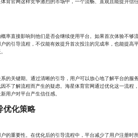
星体育官网这样竞争激烈的市场中，一个流畅、直观且能提升信
。
的概率直接影响到他们是否会继续使用平台。如果首次体验不够
用户的引导流程，不仅能有效提升首次投注的完成率，也能提高
跃。
关系的关键期。通过清晰的引导，用户可以放心地了解平台的服
低因不了解流程而产生的疑虑。海星体育官网通过优化这一流程
让新用户对平台产生信任感。
导优化策略
用户的重要性。在优化后的引导流程中，平台减少了用户注册时