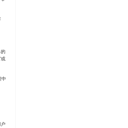
赛
单的
窗或
程中
用户