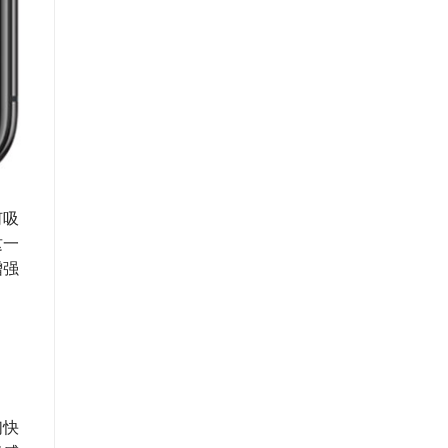
何吸
这一
增强
们快