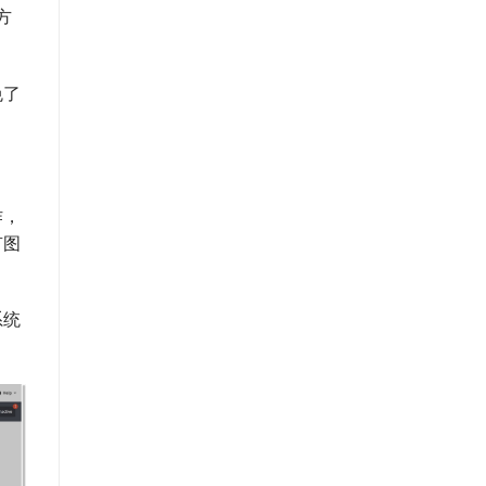
方
免了
作，
有图
系统