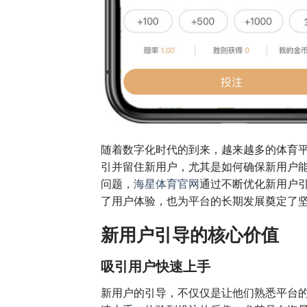
随着数字化时代的到来，越来越多的体育
引并留住新用户，尤其是如何确保新用户
问题，
海星体育官网
通过不断优化新用户
了用户体验，也为平台的长期发展奠定了
新用户引导的核心价值
吸引用户快速上手
新用户的引导，不仅仅是让他们熟悉平台