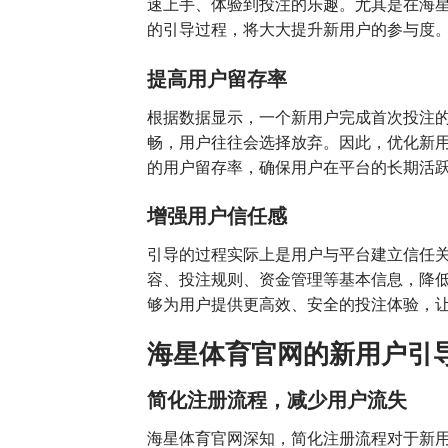
速上手、体验到投注的乐趣。尤其是在海
的引导过程，将大大提升新用户的参与度
提高用户留存率
根据数据显示，一个新用户完成首次投注
畅，用户往往会选择放弃。因此，优化新
的用户留存率，确保用户在平台的长期活
增强用户信任感
引导的过程实际上是用户与平台建立信任
容、投注规则、资金管理等基本信息，降
够为用户提供更高效、安全的投注体验，
海星体育官网的新用户引
简化注册流程，减少用户流失
海星体育官网深知，简化注册流程对于新