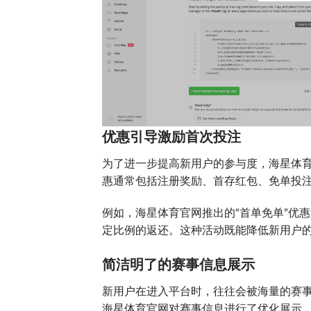
优惠引导激励首次投注
为了进一步提高新用户的参与度，海星体
惠通常包括注册奖励、首存红包、免单投
例如，海星体育官网推出的“首单免单”优
定比例的返还。这种活动既能降低新用户
简洁明了的赛事信息展示
新用户在进入平台时，往往会被海量的赛
海星体育官网对赛事信息进行了优化展示