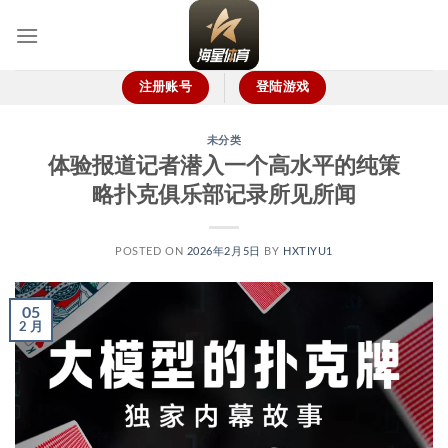
跳
到
内
容
注册账号
登陆游戏
未分类
体验报道记者潜入一个高水平的纯策
略扑克俱乐部记录所见所闻
POSTED ON
2026年2月5日
BY
HXTIYU1
05
2 月