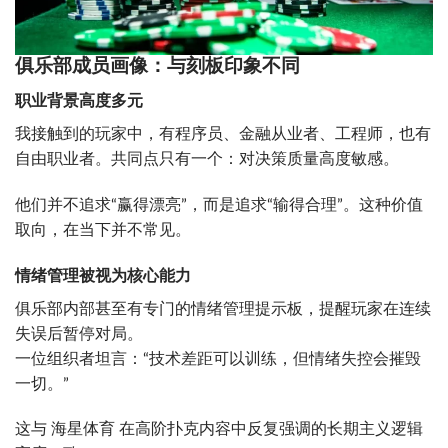
俱乐部成员画像：与刻板印象不同
职业背景高度多元
我接触到的玩家中，有程序员、金融从业者、工程师，也有
自由职业者。共同点只有一个：对决策质量高度敏感。
他们并不追求“赢得漂亮”，而是追求“输得合理”。这种价值
取向，在当下并不常见。
情绪管理被视为核心能力
俱乐部内部甚至有专门的情绪管理提示板，提醒玩家在连续
失误后暂停对局。
一位组织者坦言：“技术差距可以训练，但情绪失控会摧毁
一切。”
这与 海星体育 在高阶扑克内容中反复强调的长期主义逻辑