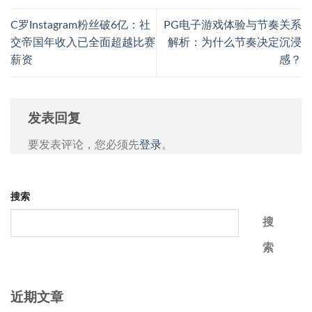
C罗Instagram粉丝破6亿：社
PG电子游戏体验与节奏关系
交帝国年收入已全面超越比赛
解析：为什么节奏决定沉浸
薪资
感？
发表回复
要发表评论，您必须先
登录
。
搜索
搜
索
近期文章