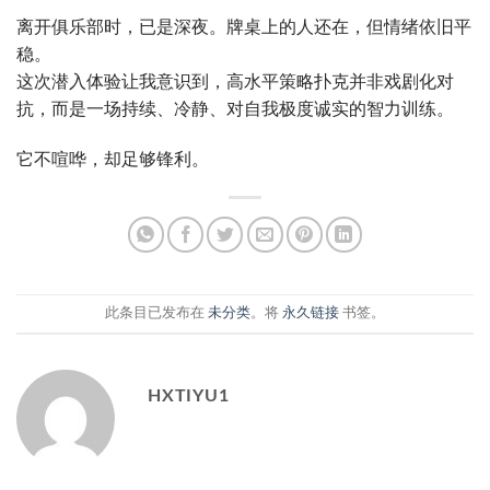
离开俱乐部时，已是深夜。牌桌上的人还在，但情绪依旧平
稳。
这次潜入体验让我意识到，高水平策略扑克并非戏剧化对
抗，而是一场持续、冷静、对自我极度诚实的智力训练。
它不喧哗，却足够锋利。
此条目已发布在
未分类
。将
永久链接
书签。
HXTIYU1