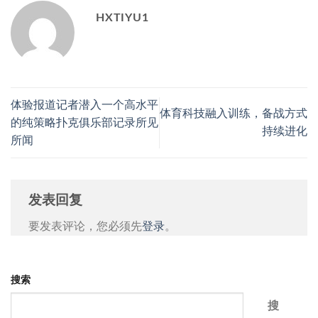
HXTIYU1
体验报道记者潜入一个高水平
体育科技融入训练，备战方式
的纯策略扑克俱乐部记录所见
持续进化
所闻
发表回复
要发表评论，您必须先
登录
。
搜索
搜