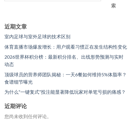
索
近期文章
室内足球与室外足球的技术区别
体育直播市场爆发增长：用户观看习惯正在发生结构性变化
2026世界杯积分榜：最新积分排名、出线形势预测与实时
动态
顶级球员的营养师团队揭秘：一天6餐如何维持5%体脂率？
食谱细节曝光
为什么“一键复式”投注能显著降低玩家对单笔亏损的痛感？
近期评论
您尚未收到任何评论。