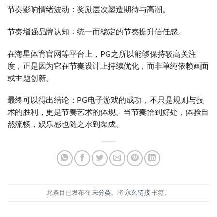
节奏影响情绪波动：奖励层次塑造期待与高潮。
节奏增强品牌认知：统一而稳定的节奏提升信任感。
在海星体育官网等平台上，PG之所以能够保持较高关注
度，正是因为它在节奏设计上持续优化，而非单纯依赖画面
或主题创新。
最终可以得出结论：PG电子游戏的成功，不只是规则与技
术的胜利，更是节奏艺术的体现。当节奏恰到好处，体验自
然流畅，娱乐感也随之水到渠成。
此条目已发布在
未分类
。将
永久链接
书签。