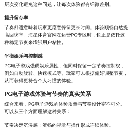
层次变化避免这种问题，让每次体验都有细微差别。
提升留存率
节奏舒适意味着玩家更愿意停留更长时间。体验顺畅自然提
高回访率。海星体育官网在运营PG专区时，也正是依托这
种稳定节奏来增强用户粘性。
平衡娱乐与控制感
PG电子游戏强调娱乐属性，但同时保留一定节奏控制权，
例如自动旋转、快速模式等。玩家可以根据偏好调整节奏，
从而获得更符合个人习惯的体验。
PG电子游戏体验与节奏的真实关系
综合来看，PG电子游戏的体验质量与节奏设计密不可分。
可以从三个方面理解这种关系：
节奏决定沉浸感：流畅的视觉与操作形成连续体验。