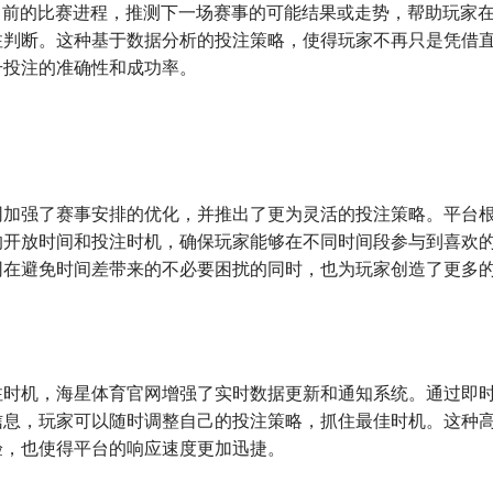
当前的比赛进程，推测下一场赛事的可能结果或走势，帮助玩家
注判断。这种基于数据分析的投注策略，使得玩家不再只是凭借
升投注的准确性和成功率。
网加强了赛事安排的优化，并推出了更为灵活的投注策略。平台
的开放时间和投注时机，确保玩家能够在不同时间段参与到喜欢
网在避免时间差带来的不必要困扰的同时，也为玩家创造了更多
注时机，海星体育官网增强了实时数据更新和通知系统。通过即
信息，玩家可以随时调整自己的投注策略，抓住最佳时机。这种
验，也使得平台的响应速度更加迅捷。