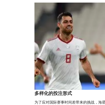
多样化的投注形式
为了应对国际赛事时间差带来的挑战，海