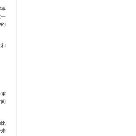
赛事
这一
杂的
整和
等重
时间
的比
带来