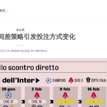
资讯
未分类
间差策略引发投注方式变化
TED ON
2025年7月13日
BY
HXTIYU1