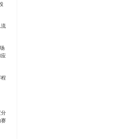
投
息流
场
和应
赛程
度分
的赛