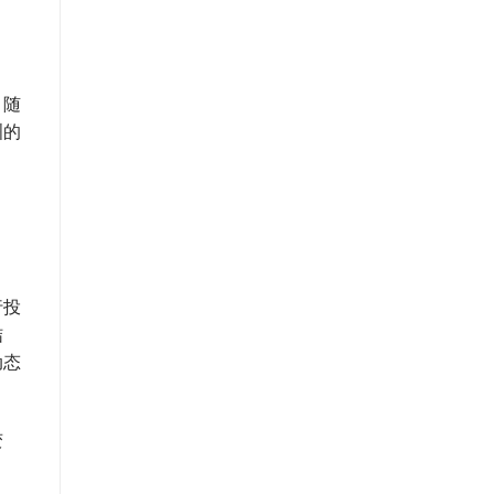
。随
洲的
行投
结
动态
变
。