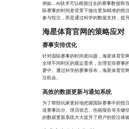
例如，AI技术可以根据过去的赛事数据和
际赛事的时间差背景下做出更加精准的投
参与投注，而是通过科学的数据支持，提
海星体育官网的策略应对
赛事安排优化
针对国际赛事的时间差问题，海星体育官
全球不同时区的观众需求，合理安排赛事
赛中。通过科学的赛事排布，海星体育官
注机会。
高效的数据更新与通知系统
为了帮助玩家更好地把握国际赛事中的投
送赛事比分、球员状态、伤病报告等关键
的数据更新系统大大提升了用户的投注体