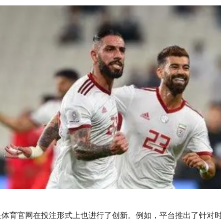
星体育官网在投注形式上也进行了创新。例如，平台推出了针对