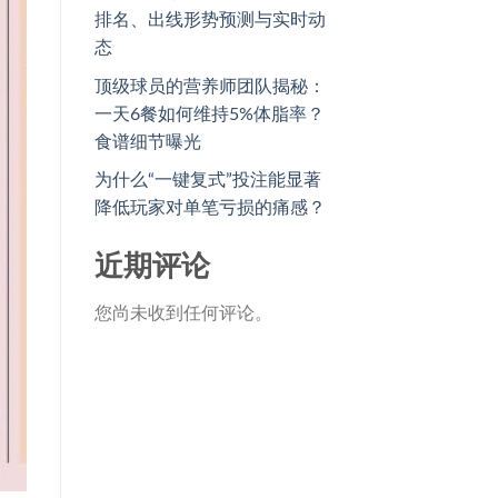
排名、出线形势预测与实时动
态
顶级球员的营养师团队揭秘：
一天6餐如何维持5%体脂率？
食谱细节曝光
为什么“一键复式”投注能显著
降低玩家对单笔亏损的痛感？
近期评论
您尚未收到任何评论。