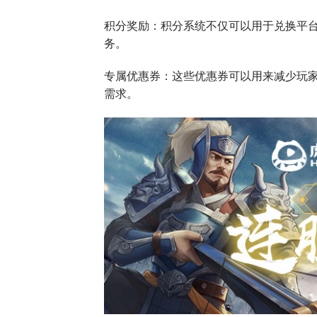
积分奖励：积分系统不仅可以用于兑换平台
务。
专属优惠券：这些优惠券可以用来减少玩
需求。