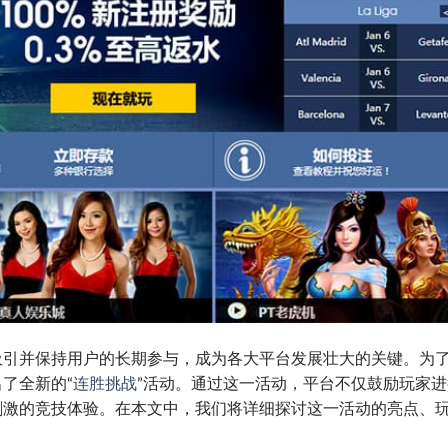
吸引并保持用户的长期参与，成为各大平台发展壮大的关键。为
了全新的“
连胜挑战
”活动。通过这一活动，平台不仅鼓励玩家进
刺激的竞技体验。在本文中，我们将详细探讨这一活动的亮点、
。