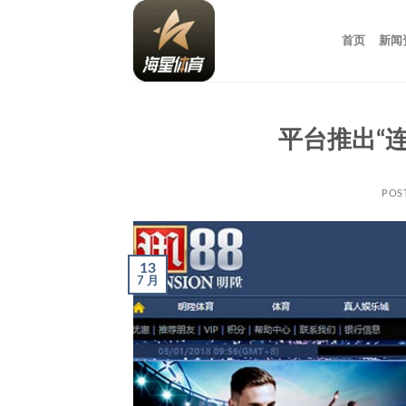
跳
到
首页
新闻
内
容
平台推出“
POS
13
7 月