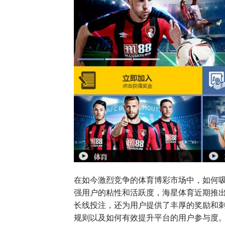
在如今激烈竞争的体育博彩市场中，如何
强用户的粘性和活跃度，海星体育近期推出
长线投注，还为用户提供了丰厚的奖励和
规则以及如何有效提升平台的用户参与度