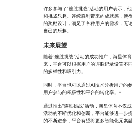
许多参与了“连胜挑战”活动的用户表示，
和挑战乐趣。连续胜利带来的成就感，使
的奖励设计，满足了各种用户的需求，无
自己的乐趣。
未来展望
随着“连胜挑战”活动的成功推广，海星体
来，平台可以根据用户的连胜记录设置不
的多样性和吸引力。
同时，平台也可以通过AI技术分析用户的
用户参与的积极性和平台的转化率。=
通过推出“连胜挑战”活动，海星体育不仅
活动的不断优化和创新，平台能够进一步
的不断进步，平台有望将更多智能化元素融