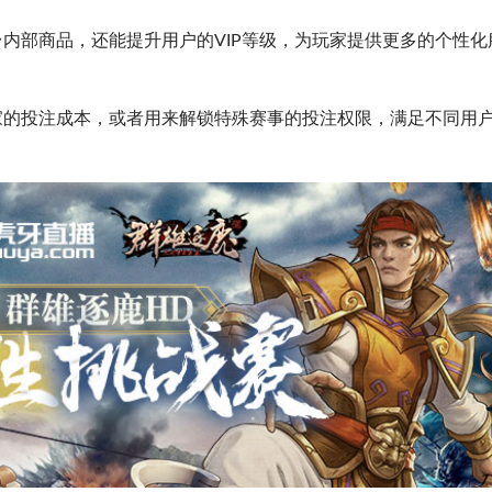
内部商品，还能提升用户的VIP等级，为玩家提供更多的个性化
家的投注成本，或者用来解锁特殊赛事的投注权限，满足不同用