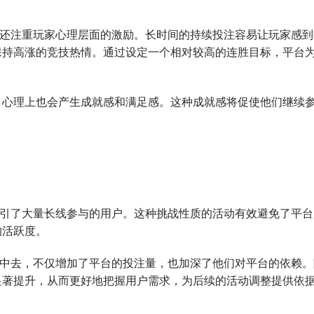
动还注重玩家心理层面的激励。长时间的持续投注容易让玩家感到
保持高涨的竞技热情。通过设定一个相对较高的连胜目标，平台
，心理上也会产生成就感和满足感。这种成就感将促使他们继续
吸引了大量长线参与的用户。这种挑战性质的活动有效避免了平台
的活跃度。
”中去，不仅增加了平台的投注量，也加深了他们对平台的依赖。
显著提升，从而更好地把握用户需求，为后续的活动调整提供依