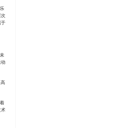
乐
层次
属于
未
活动
提高
着
技术